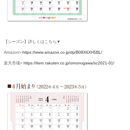
【シーズン】詳しくはこちら▼
Amazon>
https://www.amazon.co.jp/dp/B08X6XH5BL/
楽天市場>
https://item.rakuten.co.jp/omonogawa/sc2021-01/