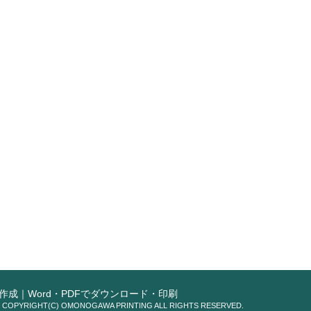
成｜Word・PDFでダウンロード・印刷
COPYRIGHT(C) OMONOGAWA PRINTING ALL RIGHTS RESERVED.