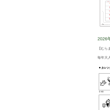
202
【むらま
毎年大