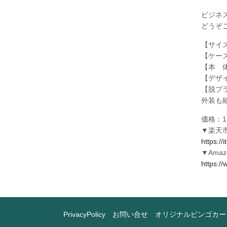
ビジネ
どうぞ
【サイズ】
【ケー
【本 
【デザ
【脱プ
外装も
価格：1
▼楽天
https:/
▼Amaz
https:
PrivacyPolicy
お問い合せ
オリジナルビンゴカー