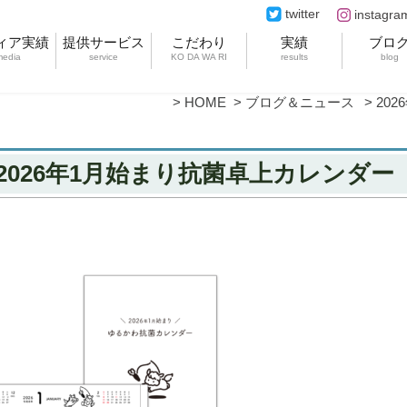
twitter
instagra
ィア実績
提供サービス
こだわり
実績
ブロ
media
service
KO DA WA RI
results
blog
HOME
ブログ＆ニュース
20
2026年1月始まり抗菌卓上カレンダ