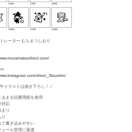
ストレーター むらまつしおり
/www.muramatsushiori.com/
am
/www.instagram.com/shiori_3toushin/
の午イラストは描き下ろし！／
まるまる抗菌用紙を使用
け対応
始まり
入り
めで書き込みやすい
ジュール管理に最適