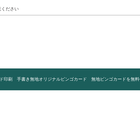
意ください
ド印刷
手書き無地オリジナルビンゴカード
無地ビンゴカードを無料作