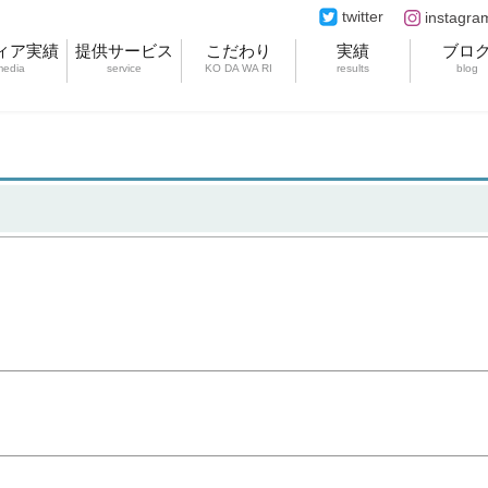
twitter
instagra
ィア実績
提供サービス
こだわり
実績
ブロ
media
service
KO DA WA RI
results
blog