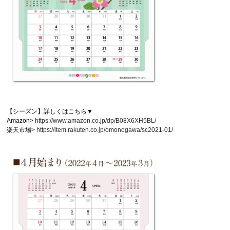
【シーズン】詳しくはこちら▼
Amazon>
https://www.amazon.co.jp/dp/B08X6XH5BL/
楽天市場>
https://item.rakuten.co.jp/omonogawa/sc2021-01/