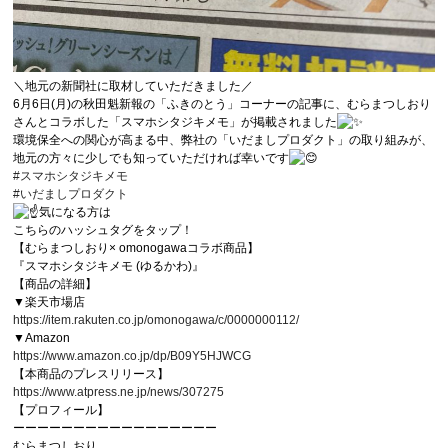
＼地元の新聞社に取材していただきました／
6月6日(月)の秋田魁新報の「ふきのとう」コーナーの記事に、むらまつしおり
さんとコラボした「スマホシタジキメモ」が掲載されました
環境保全への関心が高まる中、弊社の「いだましプロダクト」の取り組みが、
地元の方々に少しでも知っていただければ幸いです
#スマホシタジキメモ
#いだましプロダクト
気になる方は
こちらのハッシュタグをタップ！
【むらまつしおり× omonogawaコラボ商品】
『スマホシタジキメモ (ゆるかわ)』
【商品の詳細】
▼楽天市場店
https://item.rakuten.co.jp/omonogawa/c/0000000112/
▼Amazon
https://www.amazon.co.jp/dp/B09Y5HJWCG
【本商品のプレスリリース】
https://www.atpress.ne.jp/news/307275
【プロフィール】
ーーーーーーーーーーーーーーーーー
むらまつしおり