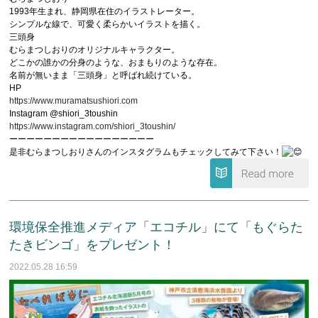
1993年生まれ、静岡県在住のイラストレーター。
シンプルな線で、可愛く柔らかいイラストを描く。
三頭身
むらまつしおりのオリジナルキャラクター。
どこかの誰かの分身のような、おまもりのような存在。
名前が無いまま「三頭身」と呼ばれ続けている。
HP
https://www.muramatsushiori.com
Instagram @shiori_3toushin
https://www.instagram.com/shiori_3toushin/
ーーーーーーーーーーーーーーーーー
是非むらまつしおりさんのインスタグラムもチェックしてみて下さい！
環境保全推進メディア「エコチル」にて「もぐらた
たきビンゴ」をプレゼント！
2022.05.28 16:59