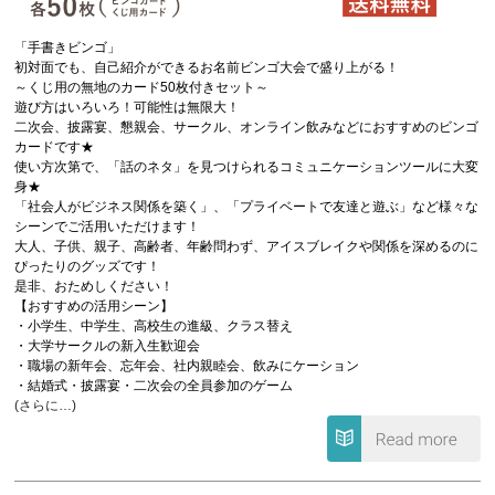
「手書きビンゴ」
初対面でも、自己紹介ができるお名前ビンゴ大会で盛り上がる！
～くじ用の無地のカード50枚付きセット～
遊び方はいろいろ！可能性は無限大！
二次会、披露宴、懇親会、サークル、オンライン飲みなどにおすすめのビンゴ
カードです★
使い方次第で、「話のネタ」を見つけられるコミュニケーションツールに大変
身★
「社会人がビジネス関係を築く」、「プライベートで友達と遊ぶ」など様々な
シーンでご活用いただけます！
大人、子供、親子、高齢者、年齢問わず、アイスブレイクや関係を深めるのに
ぴったりのグッズです！
是非、おためしください！
【おすすめの活用シーン】
・小学生、中学生、高校生の進級、クラス替え
・大学サークルの新入生歓迎会
・職場の新年会、忘年会、社内親睦会、飲みにケーション
・結婚式・披露宴・二次会の全員参加のゲーム
(さらに…)