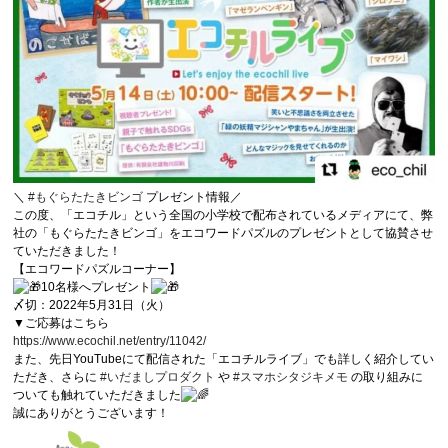
＼
#もぐらたたきビンゴ
プレゼント情報／
この度、「エコチル」という全国の小学校で配布されているメディアにて、弊
社の「もぐらたたきビンゴ」をエコワードパズルのプレゼントとして協賛させ
ていただきました！
【エコワードパズルコーナー】
10名様へプレゼント
〆切：2022年5月31日（火）
▼ご応募はこちら
https://www.ecochil.net/entry/11042/
また、先日YouTubeにて配信された「エコチルライブ」でも詳しく紹介してい
ただき、さらに
#いだましプロダクト
や
#スマホシタジキメモ
の取り組みに
ついても触れていただきました
誠にありがとうございます！